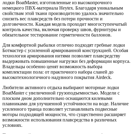
лодки BoatMaster, изготовленные из высокопрочного
немецкого ПВХ-материала Heytex. Благодаря уникальным
свойствам этой ткани производителю удалось значительно
снизить вес плавсредств без потери прочности и
долговечности. Каждая модель проходит многоступенчатый
контроль качества, включая проверку швов, фурнитуры и
обязательное тестирование герметичности баллонов.
Для комфортной рыбалки отлично подходят гребные лодки
Ботмастер с усиленной армированной конструкцией. Особая
технология армирования нитями позволяет плавсредству
выдерживать повышенные нагрузки без деформации корпуса.
Владельцы особенно ценят возможность выбора
комплектации пола: от практичного набора сланей до
высокотехнологичного надувного покрытия Airdeck.
Любители активного отдыха выбирают моторные лодки
BoatMaster с увеличенной грузоподъемностью. Модели с
плоским дном дополнительно оснащаются килевыми
плавниками для улучшенной устойчивости на воде. Наличие
усиленного транца позволяет устанавливать подвесные
моторы подходящей мощности, что существенно расширяет
возможности использования плавсредства в различных
условиях.