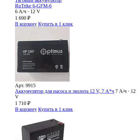
Тяговый аккумулятор
RuTrike 6-GFM-6
6 А/ч · 12 V
1 690
₽
В корзину
Купить в 1 клик
Арт.
9915
Аккумулятор для насоса и эхолота 12 V, 7 А*ч
7 А/ч · 12
V
1 710
₽
В корзину
Купить в 1 клик