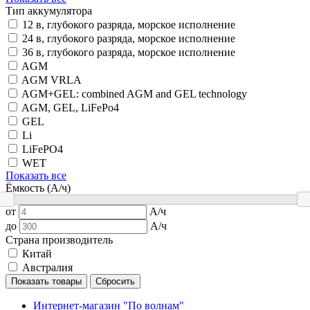
Тип аккумулятора
12 в, глубокого разряда, морское исполнение
24 в, глубокого разряда, морское исполнение
36 в, глубокого разряда, морское исполнение
AGM
AGM VRLA
AGM+GEL: combined AGM and GEL technology
AGM, GEL, LiFePo4
GEL
Li
LiFePO4
WET
Показать все
Ёмкость (А/ч)
от
А/ч
до
А/ч
Страна производитель
Китай
Австралия
Показать товары
Сбросить
Интернет-магазин "По волнам"