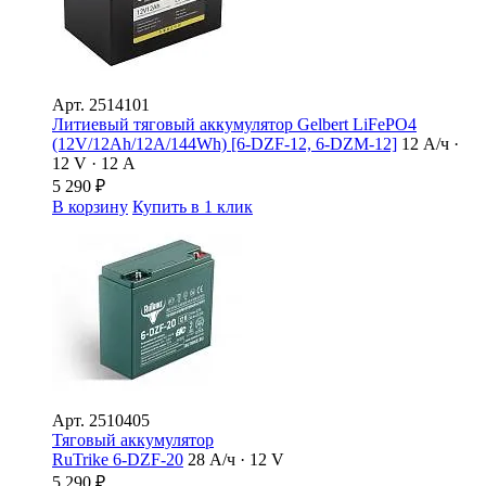
Арт.
2514101
Литиевый тяговый аккумулятор Gelbert LiFePO4
(12V/12Ah/12A/144Wh) [6-DZF-12, 6-DZM-12]
12 А/ч ·
12 V · 12 А
5 290
₽
В корзину
Купить в 1 клик
Арт.
2510405
Тяговый аккумулятор
RuTrike 6-DZF-20
28 А/ч · 12 V
5 290
₽