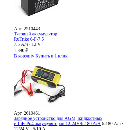
Арт.
2510443
Тяговый аккумулятор
RuTrike 6-F-7.5
7.5 А/ч · 12 V
1 890
₽
В корзину
Купить в 1 клик
Арт.
2610461
Зарядное устройство для AGM, жидкостных
и LiFePo4 аккумуляторов 12-24V/6-180 A/Н
6-180 А/ч ·
12/24 V · 5/10 А