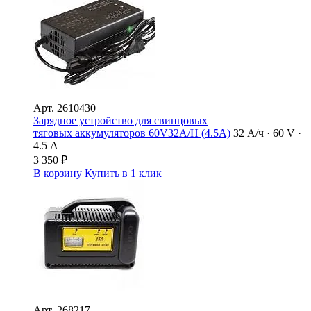
Арт.
2610430
Зарядное устройство для свинцовых
тяговых аккумуляторов 60V32A/H (4.5A)
32 А/ч · 60 V ·
4.5 А
3 350
₽
В корзину
Купить в 1 клик
Арт.
268217