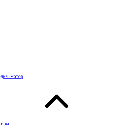
одка+мотор
торы