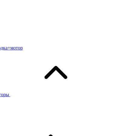
одка+мотор
торы