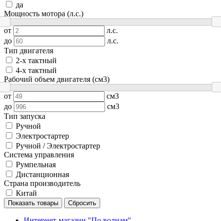
да
Мощность мотора (л.с.)
от
л.с.
до
л.с.
Тип двигателя
2-х тактный
4-х тактный
Рабочий объем двигателя (см3)
от
см3
до
см3
Тип запуска
Ручной
Электростартер
Ручной / Электростартер
Система управления
Румпельная
Дистанционная
Страна производитель
Китай
Показать товары
Сбросить
Интернет-магазин "По волнам"