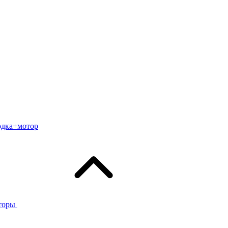
одка+мотор
торы