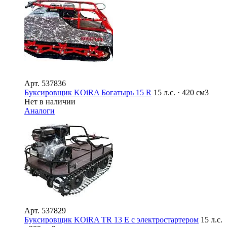
Арт.
537836
Буксировщик KOiRA Богатырь 15 R
15 л.с. · 420 см3
Нет в наличии
Аналоги
Арт.
537829
Буксировщик KOiRA TR 13 Е с электростартером
15 л.с.