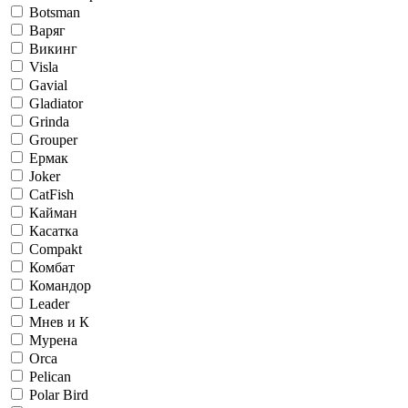
Botsman
Варяг
Викинг
Visla
Gavial
Gladiator
Grinda
Grouper
Ермак
Joker
CatFish
Кайман
Касатка
Compakt
Комбат
Командор
Leader
Мнев и К
Мурена
Orca
Pelican
Polar Bird