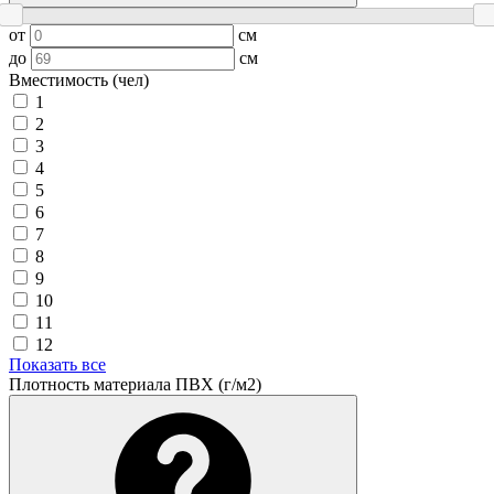
от
см
до
см
Вместимость (чел)
1
2
3
4
5
6
7
8
9
10
11
12
Показать все
Плотность материала ПВХ (г/м2)