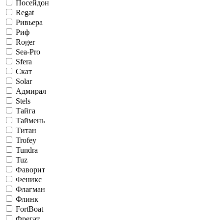
Посейдон
Regat
Ривьера
Риф
Roger
Sea-Pro
Sfera
Скат
Solar
Адмирал
Stels
Тайга
Таймень
Титан
Trofey
Tundra
Tuz
Фаворит
Феникс
Флагман
Флинк
FortBoat
Фрегат