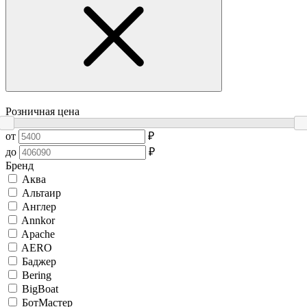
Розничная цена
от
₽
до
₽
Бренд
Аква
Альтаир
Англер
Annkor
Apache
AERO
Баджер
Bering
BigBoat
БотМастер