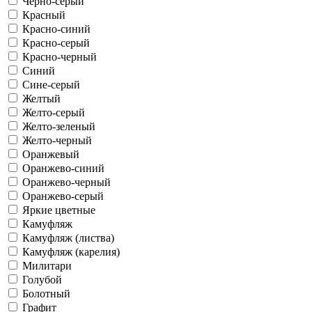
Черно-серый
Красный
Красно-синий
Красно-серый
Красно-черный
Синий
Сине-серый
Желтый
Желто-серый
Желто-зеленый
Желто-черный
Оранжевый
Оранжево-синий
Оранжево-черный
Оранжево-серый
Яркие цветные
Камуфляж
Камуфляж (листва)
Камуфляж (карелия)
Милитари
Голубой
Болотный
Графит