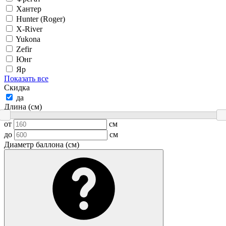
Хантер
Hunter (Roger)
X-River
Yukona
Zefir
Юнг
Яр
Показать все
Скидка
да
Длина (см)
от
см
до
см
Диаметр баллона (см)