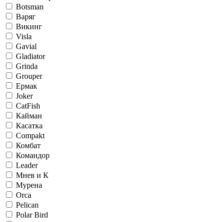
Botsman
Варяг
Викинг
Visla
Gavial
Gladiator
Grinda
Grouper
Ермак
Joker
CatFish
Кайман
Касатка
Compakt
Комбат
Командор
Leader
Мнев и К
Мурена
Orca
Pelican
Polar Bird