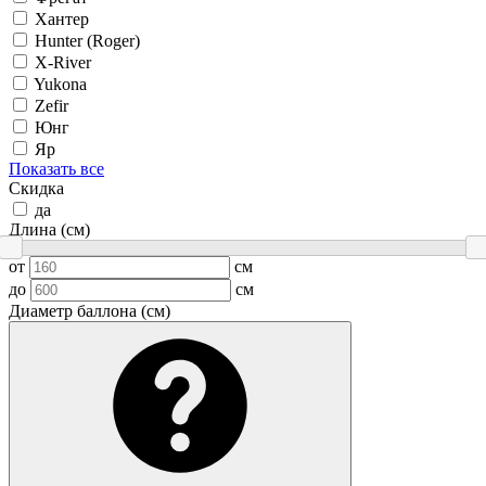
Хантер
Hunter (Roger)
X-River
Yukona
Zefir
Юнг
Яр
Показать все
Скидка
да
Длина (см)
от
см
до
см
Диаметр баллона (см)