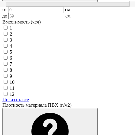
от
см
до
см
Вместимость (чел)
1
2
3
4
5
6
7
8
9
10
11
12
Показать все
Плотность материала ПВХ (г/м2)