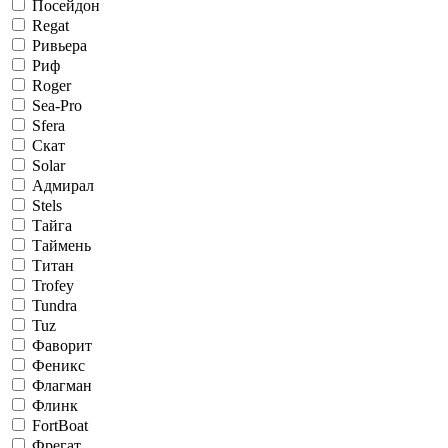
Посейдон
Regat
Ривьера
Риф
Roger
Sea-Pro
Sfera
Скат
Solar
Адмирал
Stels
Тайга
Таймень
Титан
Trofey
Tundra
Tuz
Фаворит
Феникс
Флагман
Флинк
FortBoat
Фрегат