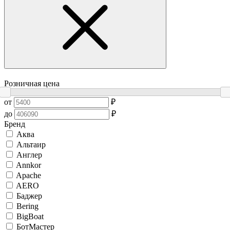
Розничная цена
от
₽
до
₽
Бренд
Аква
Альтаир
Англер
Annkor
Apache
AERO
Баджер
Bering
BigBoat
БотМастер