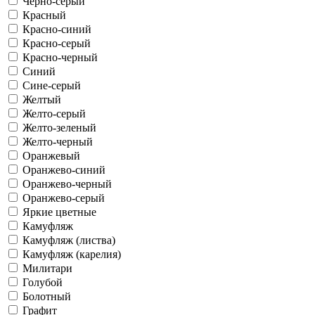
Черно-серый
Красный
Красно-синий
Красно-серый
Красно-черный
Синий
Сине-серый
Желтый
Желто-серый
Желто-зеленый
Желто-черный
Оранжевый
Оранжево-синий
Оранжево-черный
Оранжево-серый
Яркие цветные
Камуфляж
Камуфляж (листва)
Камуфляж (карелия)
Милитари
Голубой
Болотный
Графит