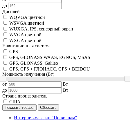
до
Дисплей
WQVGA цветной
WSVGA цветной
WUXGA, IPS, сенсорный экран
WVGA цветной
WXGA цветной
Навигационная система
GPS
GPS, GLONASS WAAS, EGNOS, MSAS
GPS, GLONASS, Galileo
GPS, GPS + ГЛОНАСС, GPS + BEIDOU
Мощность излучения (Вт)
от
Вт
до
Вт
Страна производитель
США
Показать товары
Сбросить
Интернет-магазин "По волнам"