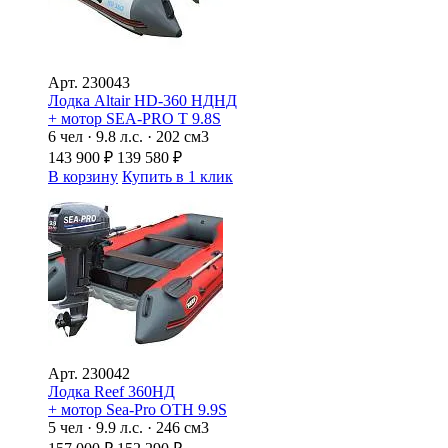
Арт.
230043
Лодка Altair HD-360 НДНД
+ мотор SEA-PRO Т 9.8S
6 чел · 9.8 л.с. · 202 см3
143 900
₽
139 580
₽
В корзину
Купить в 1 клик
Арт.
230042
Лодка Reef 360НД
+ мотор Sea-Pro ОТН 9.9S
5 чел · 9.9 л.с. · 246 см3