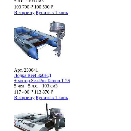
5 л.с. · 103 см3
103 700
₽
100 590
₽
В корзину
Купить в 1 клик
Арт.
230041
Лодка Reef 360НД
+ мотор Sea-Pro Tarpon Т 5S
5 чел · 5 л.с. · 103 см3
117 400
₽
113 870
₽
В корзину
Купить в 1 клик