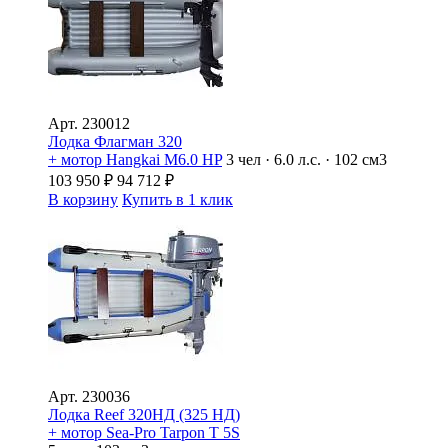
Арт.
230012
Лодка Флагман 320
+ мотор Hangkai M6.0 HP
3 чел · 6.0 л.с. · 102 см3
103 950
₽
94 712
₽
В корзину
Купить в 1 клик
Арт.
230036
Лодка Reef 320НД (325 НД)
+ мотор Sea-Pro Tarpon Т 5S