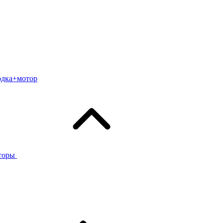
одка+мотор
торы