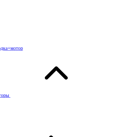
одка+мотор
торы