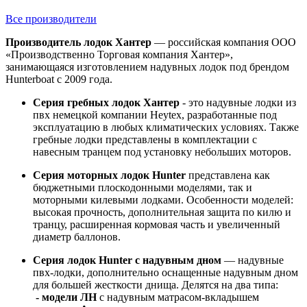
Все производители
Производитель лодок Хантер
— российская компания ООО
«Производственно Торговая компания Хантер»,
занимающаяся изготовлением надувных лодок под брендом
Hunterboat с 2009 года.
Серия гребных лодок Хантер
- это надувные лодки из
пвх немецкой компании Heytex, разработанные под
эксплуатацию в любых климатических условиях. Также
гребные лодки представлены в комплектации с
навесным транцем под установку небольших моторов.
Серия моторных лодок Hunter
представлена как
бюджетными плоскодонными моделями, так и
моторными килевыми лодками. Особенности моделей:
высокая прочность, дополнительная защита по килю и
транцу, расширенная кормовая часть и увеличенный
диаметр баллонов.
Серия лодок Hunter с надувным дном
— надувные
пвх-лодки, дополнительно оснащенные надувным дном
для большей жесткости днища. Делятся на два типа:
- модели ЛН
с надувным матрасом-вкладышем