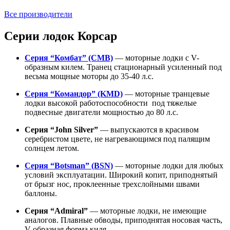
Все производители
Серии лодок Корсар
Серия “Комбат” (CMB)
— моторные лодки с V-
образным килем. Транец стационарный усиленный под
весьма мощные моторы до 35-40 л.с.
Серия “Командор” (KMD)
— моторные транцевые
лодки высокой работоспособности под тяжелые
подвесные двигатели мощностью до 80 л.с.
Серия “John Silver”
— выпускаются в красивом
серебристом цвете, не нагревающимся под палящим
солнцем летом.
Серия “Botsman” (BSN)
— моторные лодки для любых
условий эксплуатации. Широкий копит, приподнятый
от брызг нос, проклеенные трехслойными швами
баллоны.
Серия “Admiral”
— моторные лодки, не имеющие
аналогов. Плавные обводы, приподнятая носовая часть,
V-образная форма киля.