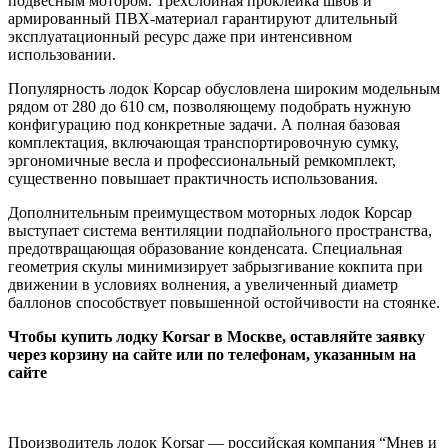
подвесным мотором. Трехслойная проклейка швов и
армированный ПВХ-материал гарантируют длительный
эксплуатационный ресурс даже при интенсивном
использовании.
Популярность лодок Корсар обусловлена широким модельным
рядом от 280 до 610 см, позволяющему подобрать нужную
конфигурацию под конкретные задачи. А полная базовая
комплектация, включающая транспортировочную сумку,
эргономичные весла и профессиональный ремкомплект,
существенно повышает практичность использования.
Дополнительным преимуществом моторных лодок Корсар
выступает система вентиляции подпайольного пространства,
предотвращающая образование конденсата. Специальная
геометрия скулы минимизирует забрызгивание кокпита при
движении в условиях волнения, а увеличенный диаметр
баллонов способствует повышенной остойчивости на стоянке.
Чтобы купить лодку Korsar в Москве, оставляйте заявку
через корзину на сайте или по телефонам, указанным на
сайте
Производитель лодок Korsar — российская компания “Мнев и