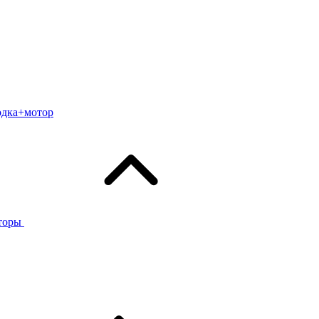
одка+мотор
торы