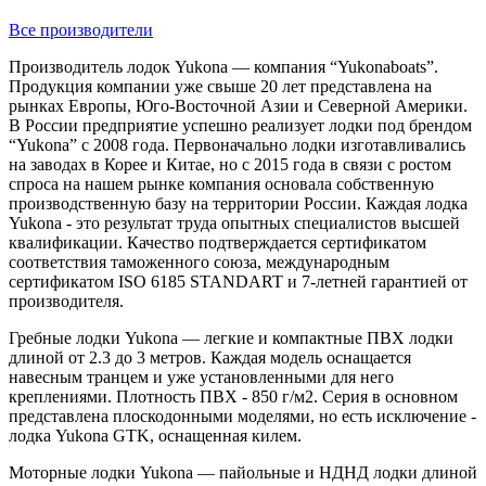
Все производители
Производитель лодок Yukona — компания “Yukonaboats”.
Продукция компании уже свыше 20 лет представлена на
рынках Европы, Юго-Восточной Азии и Северной Америки.
В России предприятие успешно реализует лодки под брендом
“Yukona” с 2008 года. Первоначально лодки изготавливались
на заводах в Корее и Китае, но с 2015 года в связи с ростом
спроса на нашем рынке компания основала собственную
производственную базу на территории России. Каждая лодка
Yukona - это результат труда опытных специалистов высшей
квалификации. Качество подтверждается сертификатом
соответствия таможенного союза, международным
сертификатом ISO 6185 STANDART и 7-летней гарантией от
производителя.
Гребные лодки Yukona — легкие и компактные ПВХ лодки
длиной от 2.3 до 3 метров. Каждая модель оснащается
навесным транцем и уже установленными для него
креплениями. Плотность ПВХ - 850 г/м2. Серия в основном
представлена плоскодонными моделями, но есть исключение -
лодка Yukona GTK, оснащенная килем.
Моторные лодки Yukona — пайольные и НДНД лодки длиной