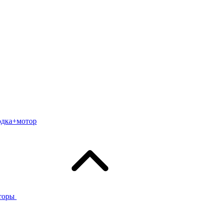
одка+мотор
торы